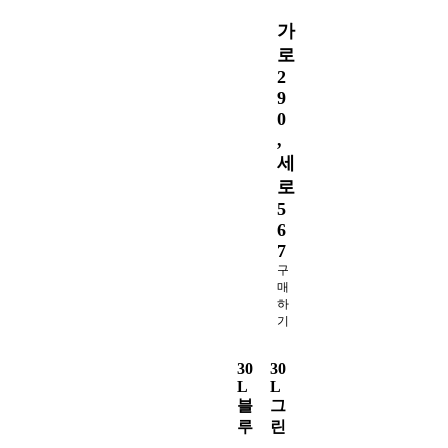
가
가
로
로
2
2
9
9
0
0
,
,
세
세
로
로
5
5
6
6
7
7
구
구
매
매
하
하
기
기
30
30
L
L
블
그
루
린