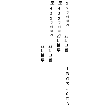
로
로
9
9
4
4
7
7
3
3
구
구
매
매
9
9
하
하
구
구
기
기
매
매
하
하
기
기
25
25
L
L
블
그
22
22
루
린
L
L
블
그
루
린
1
1
B
B
O
O
X
X
-
-
6
6
E
E
A
A