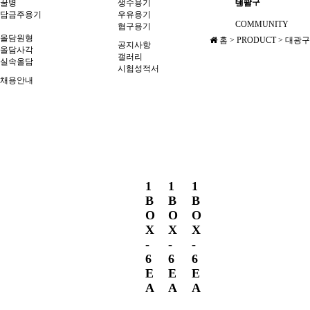
대광구
꿀병
생수용기
올담
담금주용기
우유용기
COMMUNITY
협구용기
올담원형
홈 > PRODUCT > 대광구
공지사항
올담사각
1
갤러리
실속올담
시험성적서
B
채용안내
O
X
-
6
E
A
1
1
1
가
B
B
B
로
O
O
O
2
X
X
X
8
-
-
-
0
6
6
6
,
E
E
E
세
A
A
A
로