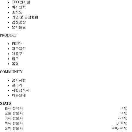
CEO 인사말
회사연혁
조직도
기업 및 공장현황
김천공장
오시는길
PRODUCT
PET란
광구용기
대광구
협구
올담
COMMUNITY
공지사항
갤러리
시험성적서
채용안내
STATS
현재 접속자
3 명
오늘 방문자
33 명
어제 방문자
223 명
최대 방문자
1,130 명
전체 방문자
280,778 명