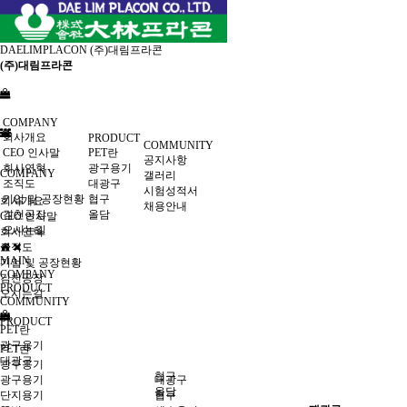
DAELIMPLACON
(주)대림프라콘
(주)대림프라콘
COMPANY
회사개요
PRODUCT
COMMUNITY
CEO 인사말
PET란
공지사항
회사연혁
광구용기
COMPANY
갤러리
조직도
대광구
시험성적서
기업 및 공장현황
협구
회사개요
채용안내
김천공장
올담
CEO 인사말
오시는길
회사연혁
조직도
MAIN
기업 및 공장현황
COMPANY
김천공장
PRODUCT
오시는길
COMMUNITY
PRODUCT
PET란
광구용기
PET란
대광구
광구용기
협구
광구용기
대광구
올담
단지용기
협구