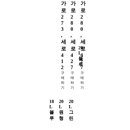
4
가
가
가
2
로
로
로
7
2
2
2
구
7
8
8
매
3
0
0
하
기
,
,
,
세
세
세
20
로
로
로
L
4
4
4
블
1
2
2
루
2
7
7
구
구
구
매
매
매
하
하
하
1
기
기
기
B
O
18
20
20
X
L
L
L
-
블
원
그
6
루
형
린
E