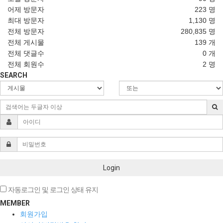
명시하여 현행약관과 함께 몰의 초기화면에 그 적용일자
어제 방문자
223 명
7일 이전부터 적용일자 전일까지 공지합니다. 다만,
최대 방문자
1,130 명
이용자에게 불리하게 약관내용을 변경하는 경우에는
전체 방문자
280,835 명
최소한 30일 이상의 사전 유예기간을 두고 공지합니다. 이
전체 게시물
139 개
경우 "몰“은 개정 전 내용과 개정 후 내용을 명확하게
전체 댓글수
0 개
비교하여 이용자가 알기 쉽도록 표시합니다.
전체 회원수
2 명
"몰"이 약관을 개정할 경우에는 그 개정약관은 그
SEARCH
적용일자 이후에 체결되는 계약에만 적용되고 그 이전에
이미 체결된 계약에 대해서는 개정 전의 약관조항이
그대로 적용됩니다. 다만 이미 계약을 체결한 이용자가
개정약관 조항의 적용을 받기를 원하는 뜻을 제3항에
의한 개정약관의 공지기간 내에 “몰”에 송신하여 “몰”의
동의를 받은 경우에는 개정약관 조항이 적용됩니다.
이 약관에서 정하지 아니한 사항과 이 약관의 해석에
관하여는 전자상거래 등에서의 소비자보호에 관한 법률,
Login
약관의 규제 등에 관한 법률, 공정거래위원회가 정하는
「전자상거래 등에서의 소비자 보호지침」 및 관계법령
자동로그인 및 로그인 상태 유지
또는 상관례에 따릅니다.
MEMBER
회원가입
제4조 서비스의 제공 및 변경