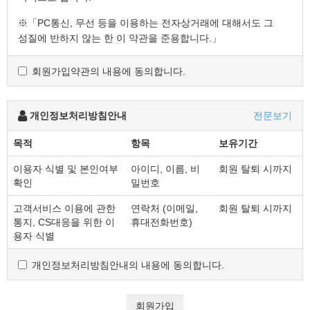
※「PC통신, 무선 등을 이용하는 전자상거래에 대해서도 그
성질에 반하지 않는 한 이 약관을 준용합니다.」
회원가입약관의 내용에 동의합니다.
제2조 정의
"몰" 이란 "회사"가 재화 또는 용역(이하 "재화 등" 이라 함)
을 이용자에게 제공하기 위하여 컴퓨터등 정보통신설비를
개인정보처리방침안내
전문보기
이용하여 재화 등을 거래할 수 있도록 설정한 가상의
영업장을 말하며, 아울러 사이버몰을 운영하는 사업자의
목적
항목
보유기간
의미로도 사용합니다.
이용자 식별 및 본인여부
아이디, 이름, 비
회원 탈퇴 시까지
"이용자"란 "몰"에 접속하여 이 약관에 따라 "몰"이
확인
밀번호
제공하는 서비스를 받는 회원 및 비회원을 말합니다.
'회원'이라 함은 “몰”에 회원등록을 한 자로서, 계속적으로
고객서비스 이용에 관한
연락처 (이메일,
회원 탈퇴 시까지
"몰"이 제공하는 서비스를 이용할 수 있는 자를 말합니다.
통지, CS대응을 위한 이
휴대전화번호)
'비회원'이라 함은 회원에 가입하지 않고 "몰"이 제공하는
용자 식별
서비스를 이용하는 자를 말합니다.
개인정보처리방침안내의 내용에 동의합니다.
제3조 약관 등의 명시와 설명 및 개정
회원가입
"몰"은 이 약관의 내용과 상호 및 대표자 성명, 영업소