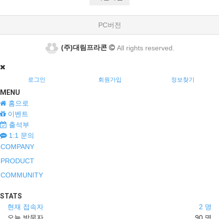
소재지 주소(소비자의 불만을 처리할 수 있는 곳의 주소를
포함), 전화번호·모사전송번호·전자우편주소,
PC버전
사업자등록번호, 통신판매업 신고번호,
개인정보관리책임자 등을 이용자가 쉽게 알 수 있도록
(주)대림프라콘
All rights reserved.
사이버몰의 초기 서비스화면(전면)에 게시합니다. 다만,
약관의 내용은 이용자가 연결화면을 통하여 볼 수 있도록
할 수 있습니다.
로그인
회원가입
정보찾기
"몰"은 이용자가 약관에 동의하기에 앞서 약관에 정하여져
MENU
있는 내용 중 청약철회·배송책임·환불조건 등과 같은
홈으로
중요한 내용을 이용자가 이해할 수 있도록 별도의
이벤트
연결화면 또는 팝업화면 등을 제공하여 이용자의 확인을
출석부
구하여야 합니다.
1:1 문의
"몰"은 「전자상거래 등에서의 소비자보호에 관한 법률」,
COMPANY
「약관의 규제에 관한 법률」, 「전자문서 및
전자거래기본법」, 「전자금융거래법」, 「전자서명법」,
PRODUCT
「정보통신망 이용촉진 및 정보보호 등에 관한 법률」,
COMMUNITY
「방문판매 등에 관한 법률」, 「소비자기본법」 등 관련
법을 위배하지 않는 범위에서 이 약관을 개정할 수
STATS
있습니다.
현재 접속자
2 명
"몰"이 약관을 개정할 경우에는 적용일자 및 개정사유를
오늘 방문자
90 명