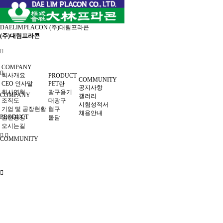
DAELIMPLACON
(주)대림프라콘
(주)대림프라콘
COMPANY
회사개요
PRODUCT
COMMUNITY
CEO 인사말
PET란
공지사항
회사연혁
광구용기
COMPANY
갤러리
조직도
대광구
시험성적서
기업 및 공장현황
협구
채용안내
PRODUCT
김천공장
올담
오시는길
COMMUNITY