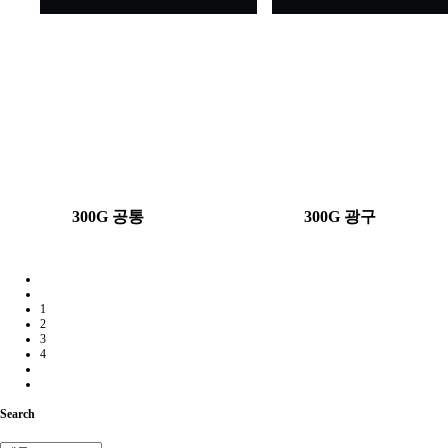
300G 공통
300G 광구
1
2
3
4
Search