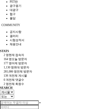
PET란
광구용기
대광구
협구
올담
COMMUNITY
공지사항
갤러리
시험성적서
채용안내
STATS
2 명
현재 접속자
164 명
오늘 방문자
177 명
어제 방문자
1,130 명
최대 방문자
281,086 명
전체 방문자
139 개
전체 게시물
0 개
전체 댓글수
2 명
전체 회원수
SEARCH