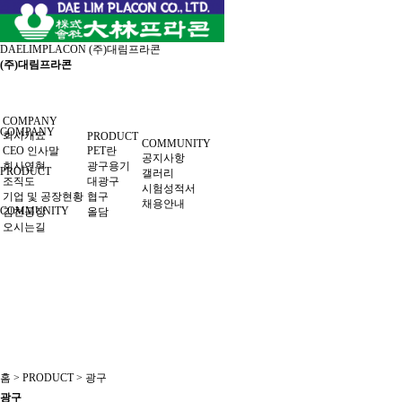
DAELIMPLACON
(주)대림프라콘
(주)대림프라콘
COMPANY
COMPANY
회사개요
PRODUCT
COMMUNITY
CEO 인사말
PET란
공지사항
회사연혁
광구용기
PRODUCT
갤러리
조직도
대광구
시험성적서
기업 및 공장현황
협구
채용안내
COMMUNITY
김천공장
올담
오시는길
홈 > PRODUCT > 광구
광구