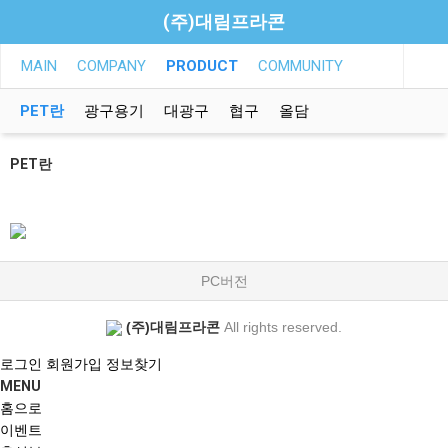
(주)대림프라콘
MAIN
COMPANY
PRODUCT
COMMUNITY
PET란
광구용기
대광구
협구
올담
PET란
PC버전
(주)대림프라콘
All rights reserved.
로그인
회원가입
정보찾기
MENU
홈으로
이벤트